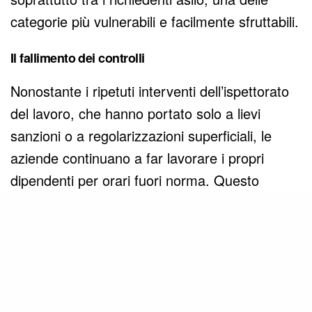
categorie più vulnerabili e facilmente sfruttabili.
Il fallimento dei controlli
Nonostante i ripetuti interventi dell’ispettorato
del lavoro, che hanno portato solo a lievi
sanzioni o a regolarizzazioni superficiali, le
aziende continuano a far lavorare i propri
dipendenti per orari fuori norma. Questo
sciopero non è solo una richiesta di migliori
condizioni lavorative, ma un grido d’aiuto per
fermare un sistema di sfruttamento che
sembra immune alle leggi.
Moda responsabile: una via d’uscita